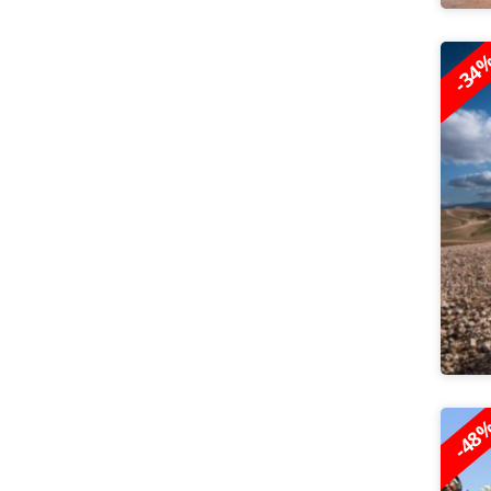
-34
-48