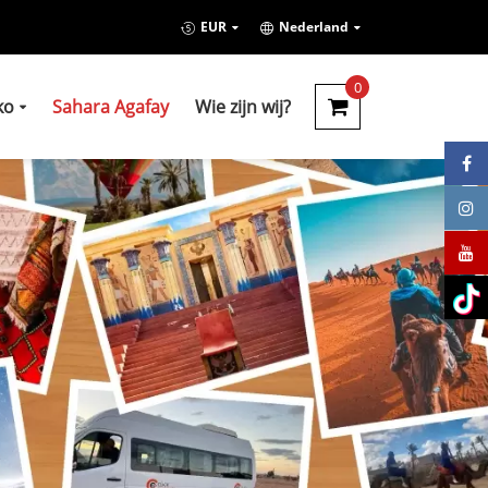
EUR
Nederland
0
ko
Sahara Agafay
Wie zijn wij?