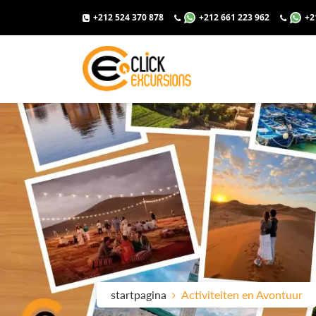
+212 524 370 878
+212 661 223 962
+2
startpagina
Activiteiten en Avontuur