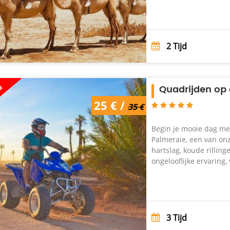
2
Tijd
%
Quadrijden op
35 € /
25 € /
25 €
35 €
Begin je mooie dag me
Palmeraie, een van onz
hartslag, koude rillin
ongelooflijke ervaring,
3
Tijd