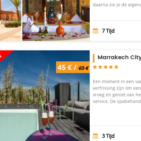
daarna zie je de eigen
7
Tijd
%
Marrakech City
65 € /
45 € /
45 €
65 €
Een moment in een van
verfrissing zijn om ee
vroeg en geniet van h
service. De spabehande
3
Tijd