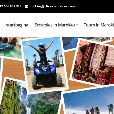
12 666 887 333
booking@clickexcursions.com
startpagina
Excursies in Marokko
Tours in Marok