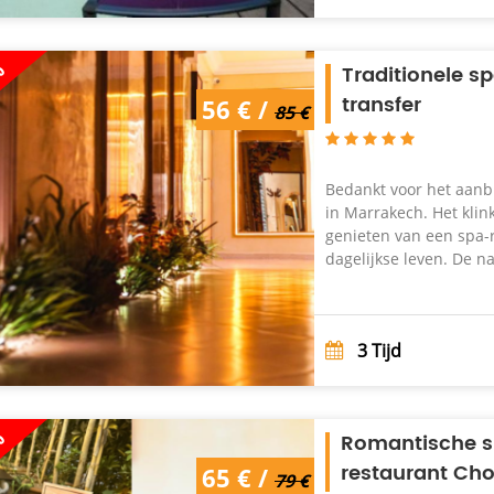
%
Traditionele
transfer
85 € /
56 € /
56 €
85 €
Bedankt voor het aanb
in Marrakech. Het klin
genieten van een spa-r
dagelijkse leven. De na
3
Tijd
%
Romantische sp
restaurant Cho
79 € /
65 € /
65 €
79 €