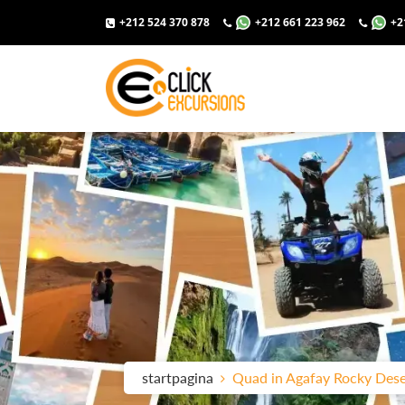
+212 524 370 878
+212 661 223 962
+2
startpagina
Quad in Agafay Rocky Dese