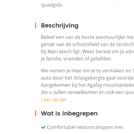
quadgids.
Beschrijving
Beleef een van de beste avontuurlijke m
geniet van de schoonheid van de landscha
bij Marrakech ligt. Wees bereid om je ad
je familie, vrienden of geliefden.
We nemen je mee om je te vermaken en lat
auto door het Atlasgebergte gaat voordat
Aangekomen bij het Agafay mountainbike
die u zullen verwelkomen en ook een qua
krijgt over het gebruik van de quad. Pro
Lees verder ...
quad goed te leren kennen voordat u ero
Wat is inbegrepen
Op dit moment worden de motoren opnieu
ATV Quad Guide. Volg de chef-dirigent en
Comfortabel retourtransport met
rotswoestijn. Geniet van een moment van 