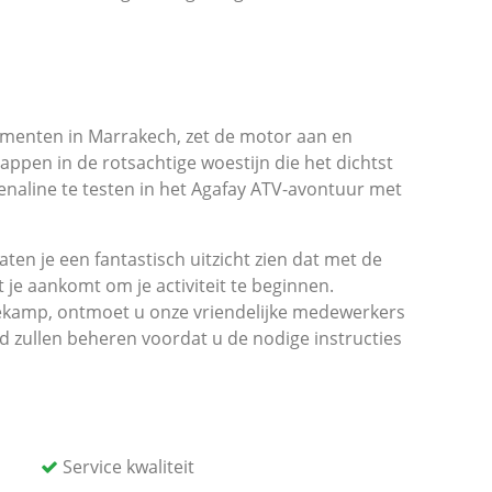
omenten in Marrakech, zet de motor aan en
ppen in de rotsachtige woestijn die het dichtst
renaline te testen in het Agafay ATV-avontuur met
en je een fantastisch uitzicht zien dat met de
 je aankomt om je activiteit te beginnen.
kamp, ​​ontmoet u onze vriendelijke medewerkers
d zullen beheren voordat u de nodige instructies
beer dan de quad voor een gratis proefrit om uw
puit trekt om uw avontuur te beginnen.
w gestart, begeleid door een professionele
 neem je mee van het mooiste uitzicht rond de
Service kwaliteit
vrijheid met de mountainbike en test je