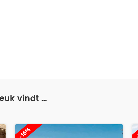
uk vindt ...
-28%
-