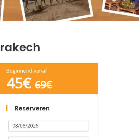
rrakech
Beginnend vanaf
45
€
69
€
Reserveren