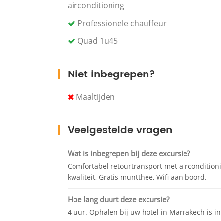
airconditioning
adrenaline op een prachtig en zeer breed
woestijnheuvel om fascinerende foto's t
Professionele chauffeur
Quad 1u45
Neem even de tijd om te genieten van ee
Berbertent. Geniet van de prachtige wijd
meer willen vertellen over deze regio en 
Niet inbegrepen?
Ga verder met een prachtige quadrit om
professionele gids zal het leuk en avon
Maaltijden
plezier tot het uiterste en versla je vrie
avontuur op deze momenten wordt toege
Veelgestelde vragen
gastvrouw.
Maak kennis met onze chauffeur die op 
Wat is inbegrepen bij deze excursie?
brengen met een comfortabele auto met 
Comfortabel retourtransport met airconditioni
onvergetelijk moment in Marokko achterbl
kwaliteit, Gratis muntthee, Wifi aan boord.
Hoe lang duurt deze excursie?
4 uur. Ophalen bij uw hotel in Marrakech is i