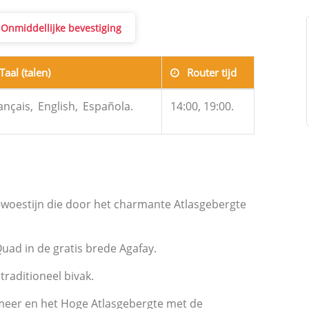
, Onmiddellijke bevestiging
Taal (talen)
Router tijd
ançais,
English,
Española.
14:00, 19:00.
-woestijn die door het charmante Atlasgebergte
uad in de gratis brede Agafay.
raditioneel bivak.
meer en het Hoge Atlasgebergte met de