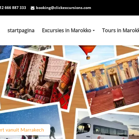
12 666 887 333
booking@clickexcursions.com
startpagina
Excursies in Marokko
Tours in Marok
rt vanuit Marrakech