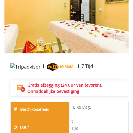
Next
7
Tijd
Gratis afzegging (24 uur van tevoren),
Onmiddellijke bevestiging
Elke Dag.
Beschikbaarheid
7
Duur
Tijd