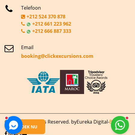
Telefoon
+212 524 370 878
+212 661 223 962
+212 666 887 333
Email
booking@clickexcursions.com
© 2020 | All Rights Reserved. by
Eureka Digital
-
Blog
BOEK NU