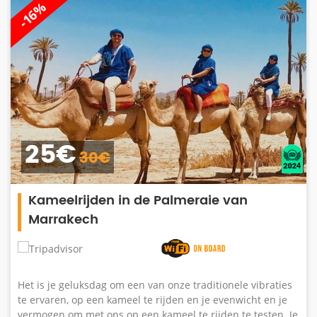
-16%
25€
30€
Kameelrijden in de Palmeraie van
Marrakech
Het is je geluksdag om een ​​van onze traditionele vibraties
te ervaren, op een kameel te rijden en je evenwicht en je
vermogen om met ons op een kameel te rijden te testen. Je