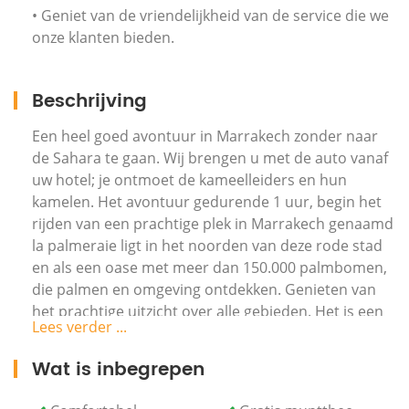
• Geniet van de vriendelijkheid van de service die we
onze klanten bieden.
Beschrijving
Een heel goed avontuur in Marrakech zonder naar
de Sahara te gaan. Wij brengen u met de auto vanaf
uw hotel; je ontmoet de kameelleiders en hun
kamelen. Het avontuur gedurende 1 uur, begin het
rijden van een prachtige plek in Marrakech genaamd
la palmeraie ligt in het noorden van deze rode stad
en als een oase met meer dan 150.000 palmbomen,
die palmen en omgeving ontdekken. Genieten van
het prachtige uitzicht over alle gebieden. Het is een
Lees verder ...
heel rustige en opwindende ervaring.
Wat is inbegrepen
Je zet het avontuur voort met een geweldige ervaring met
Quad Bike. Na de levering van de uitrusting, vertrek je voor