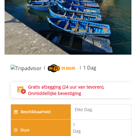
Next
1
Dag
Gratis afzegging (24 uur van tevoren),
Onmiddellijke bevestiging
Elke Dag.
Beschikbaarheid
1
Duur
Dag