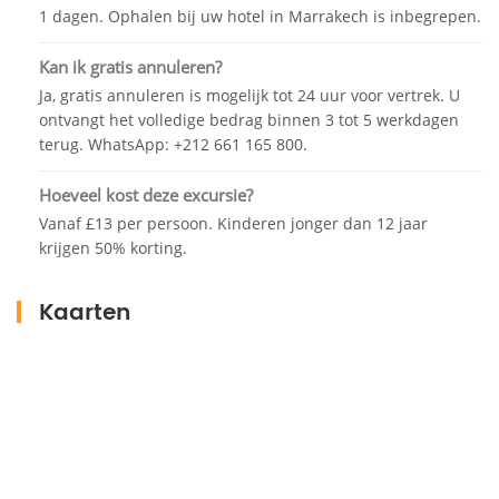
1 dagen. Ophalen bij uw hotel in Marrakech is inbegrepen.
bent vrij om te lunchen waar je maar wilt, voor het
pand of in een restaurant als je suggesties nodig
Kan ik gratis annuleren?
hebt die je aan de chauffeur kunt vragen. Daarna
Ja, gratis annuleren is mogelijk tot 24 uur voor vertrek. U
kunt u in uw eentje ontspannen op het strand van
ontvangt het volledige bedrag binnen 3 tot 5 werkdagen
Essaouira en genieten van de frisse lucht.
terug. WhatsApp: +212 661 165 800.
Hoeveel kost deze excursie?
We garanderen u een onberispelijke service, schone
Vanaf £13 per persoon. Kinderen jonger dan 12 jaar
en comfortabele auto's en chauffeur-gidsen die u
krijgen 50% korting.
tijdens de reis van Marrakech naar Essaouira
informeren over de Marokkaanse levensstijl en de
Kaarten
schoonheid van het landschap.